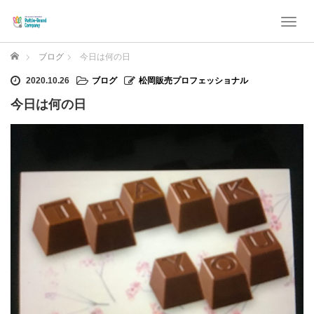
T
o
g
ホーム
ブログ
今日は何の日
g
l
2020.10.26
ブログ
松岡販売プロフェッショナル
e
今日は何の日
n
a
v
i
g
a
t
i
o
n