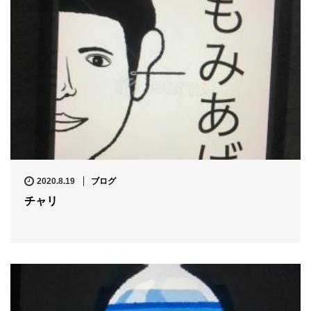
2020.8.19
ブログ
チャリ