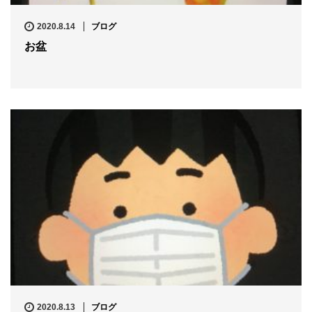
2020.8.14
ブログ
お盆
2020.8.13
ブログ