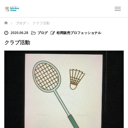
T
o
g
ホーム
ブログ
クラブ活動
g
l
2020.06.28
ブログ
松岡販売プロフェッショナル
e
クラブ活動
n
a
v
i
g
a
t
i
o
n