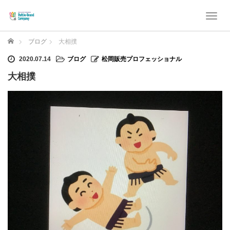
T
o
g
ホーム
ブログ
大相撲
g
l
2020.07.14
ブログ
松岡販売プロフェッショナル
e
大相撲
n
a
v
i
g
a
t
i
o
n