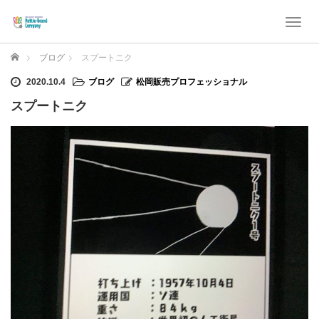
T
o
g
ホーム
ブログ
スプートニク
g
l
2020.10.4
ブログ
松岡販売プロフェッショナル
e
スプートニク
n
a
v
i
g
a
t
i
o
n