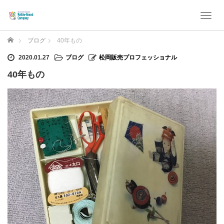
T
o
g
ホーム
ブログ
40年もの
g
l
2020.01.27
ブログ
松岡販売プロフェッショナル
e
40年もの
n
a
v
i
g
a
t
i
o
n