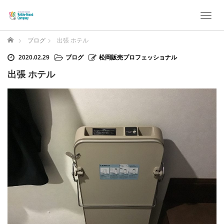
T
o
g
ホーム
ブログ
出張 ホテル
g
l
2020.02.29
ブログ
松岡販売プロフェッショナル
e
出張 ホテル
n
a
v
i
g
a
t
i
o
n