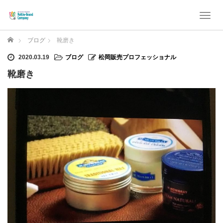
T
o
g
ホーム
ブログ
靴磨き
g
l
2020.03.19
ブログ
松岡販売プロフェッショナル
e
靴磨き
n
a
v
i
g
a
t
i
o
n