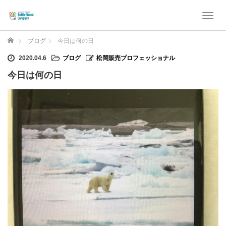
T
o
g
ホーム
ブログ
今日は何の日
g
l
2020.04.6
ブログ
松岡販売プロフェッショナル
e
今日は何の日
n
a
v
i
g
a
t
i
o
n