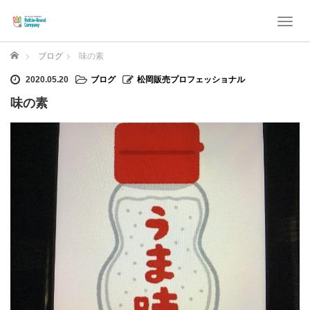
T
o
g
ホーム
ブログ
味の素
g
l
2020.05.20
ブログ
松岡販売プロフェッショナル
e
味の素
n
a
v
i
g
a
t
i
o
n