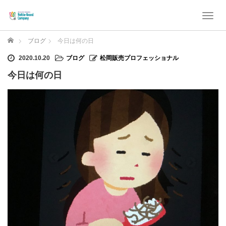
T
o
g
ホーム
ブログ
今日は何の日
g
l
2020.10.20
ブログ
松岡販売プロフェッショナル
e
今日は何の日
n
a
v
i
g
a
t
i
o
n