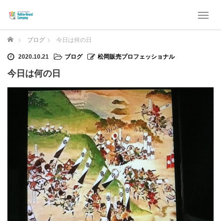
T
o
g
ホーム
ブログ
今日は何の日
g
l
2020.10.21
ブログ
松岡販売プロフェッショナル
e
今日は何の日
n
a
v
i
g
a
t
i
o
n